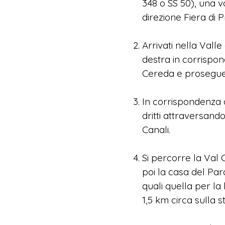
348 o SS 50), una vo
direzione Fiera di 
Arrivati nella Valle
destra in corrispo
Cereda e proseguen
In corrispondenza de
dritti attraversand
Canali.
Si percorre la Val 
poi la casa del Par
quali quella per la
1,5 km circa sulla s