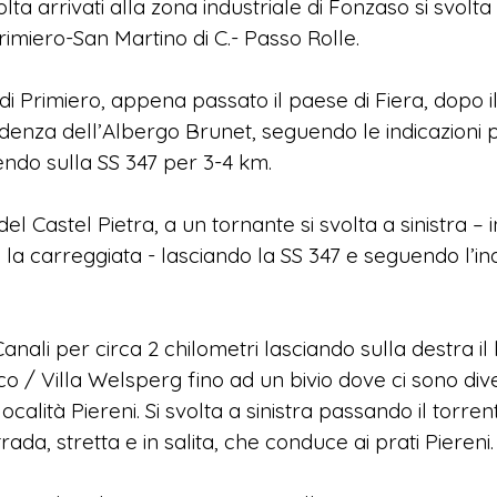
lta arrivati alla zona industriale di Fonzaso si svolta 
Primiero-San Martino di C.- Passo Rolle.
 di Primiero, appena passato il paese di Fiera, dopo il
ndenza dell’Albergo Brunet, seguendo le indicazion
do sulla SS 347 per 3-4 km.
l Castel Pietra, a un tornante si svolta a sinistra – i
o la carreggiata - lasciando la SS 347 e seguendo l’in
Canali per circa 2 chilometri lasciando sulla destra i
co / Villa Welsperg fino ad un bivio dove ci sono dive
 località Piereni. Si svolta a sinistra passando il tor
trada, stretta e in salita, che conduce ai prati Piereni.