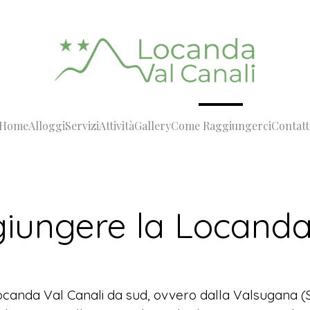
Home
Alloggi
Servizi
Attività
Gallery
Come Raggiungerci
Contatt
iungere la Locanda 
Locanda Val Canali da sud, ovvero dalla Valsugana (S