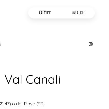
🇮🇹 IT
🇬🇧 EN
i
Val Canali
S 47) o dal Piave (SR