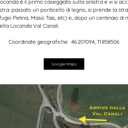
a Locanda è il primo caseggiato sulla sinistra e vi si a
tra: passato un ponticello di legno, si prende la stra
Rifugio Petina, Maso Tais, etc) e, dopo un centinaio di m
ella Locanda Val Canali.
Coordinate geografiche: 46.201094, 11.858506
Google Maps