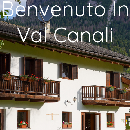
Benvenuto In
Val Canali