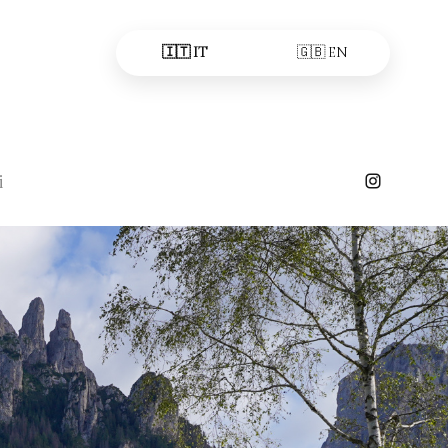
🇮🇹 IT
🇬🇧 EN
i