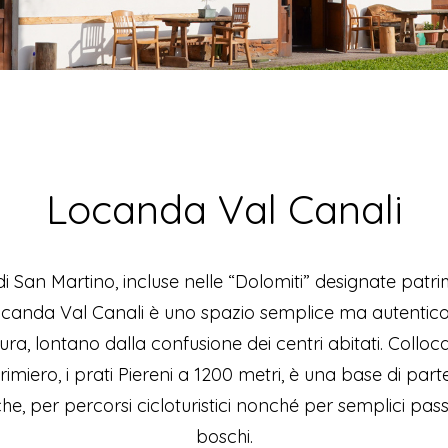
Locanda Val Canali
 di San Martino, incluse nelle “Dolomiti” designate pat
canda Val Canali è uno spazio semplice ma autentico
a, lontano dalla confusione dei centri abitati. Colloca
Primiero, i prati Piereni a 1200 metri, è una base di par
che, per percorsi cicloturistici nonché per semplici pas
boschi.