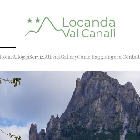
Home
Alloggi
Servizi
Attività
Gallery
Come Raggiungerci
Contatt