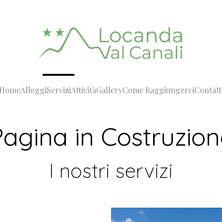
Home
Alloggi
Servizi
Attività
Gallery
Come Raggiungerci
Contatt
Pagina in Costruzion
I nostri servizi