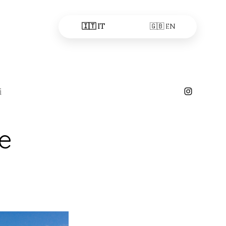
🇮🇹 IT
🇬🇧 EN
i
e