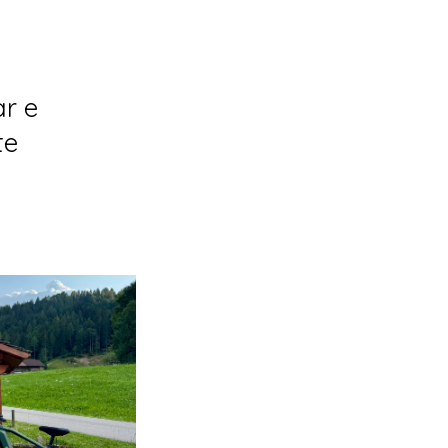
ar e
te