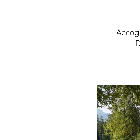
Accogl
D