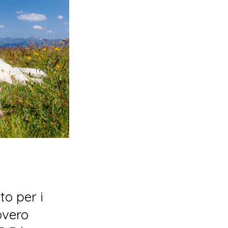
o per i
covero